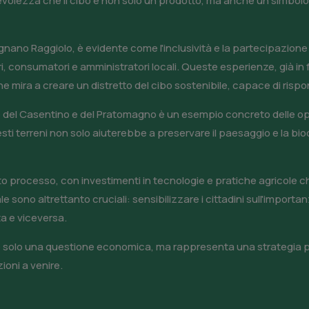
evolezza che il cibo è non solo un prodotto, ma anche un simbolo c
gnano Raggiolo, è evidente come l'inclusività e la partecipazione 
ratori, consumatori e amministratori locali. Queste esperienze, già
he mira a creare un distretto del cibo sostenibile, capace di ris
 aree del Casentino e del Pratomagno è un esempio concreto delle 
questi terreni non solo aiuterebbe a preservare il paesaggio e la 
to processo, con investimenti in tecnologie e pratiche agricole ch
sono altrettanto cruciali: sensibilizzare i cittadini sull'importan
rta e viceversa.
non è solo una questione economica, ma rappresenta una strategia p
ioni a venire.