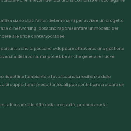
ulturale che riflette l'identità di una comunità e il suo legame
attiva siano stati fattori determinanti per avviare un progetto
 in fase di networking, possono rappresentare un modello per
pondere alle sfide contemporanee.
opportunità che si possono sviluppare attraverso una gestione
biodiversità della zona, ma potrebbe anche generare nuove
e rispettino l'ambiente e favoriscano la resilienza delle
za di supportare i produttori locali può contribuire a creare un
er rafforzare l'identità della comunità, promuovere la