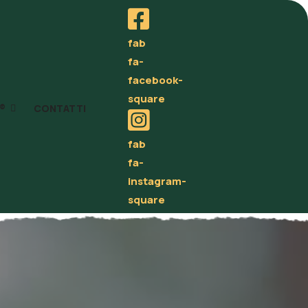
fab
fa-
facebook-
square
®
CONTATTI
fab
fa-
instagram-
square