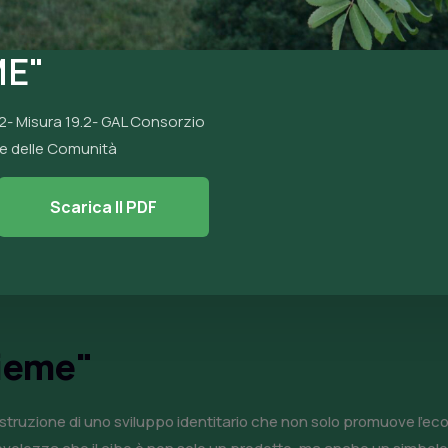
ME"
2- Misura 19.2- GAL Consorzio
ne delle Comunità
Scarica Il PDF
sieme"
ostruzione di uno sviluppo identitario che non solo promuove l'econ