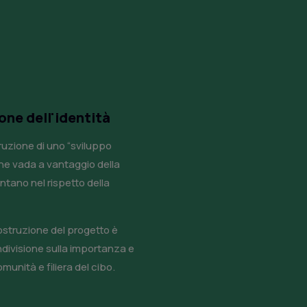
one dell'identità
truzione di uno “sviluppo
he vada a vantaggio della
ntano nel rispetto della
ostruzione del progetto è
ondivisione sulla importanza e
munità e filiera del cibo.