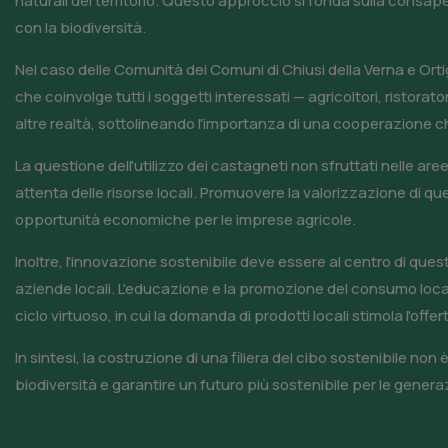
naturali del territorio. Questo approccio si fonda sulla consap
con la biodiversità.
Nel caso delle Comunità dei Comuni di Chiusi della Verna e Orti
che coinvolge tutti i soggetti interessati — agricoltori, risto
altre realtà, sottolineando l'importanza di una cooperazione c
La questione dell'utilizzo dei castagneti non sfruttati nelle
attenta delle risorse locali. Promuovere la valorizzazione di 
opportunità economiche per le imprese agricole.
Inoltre, l'innovazione sostenibile deve essere al centro di ques
aziende locali. L'educazione e la promozione del consumo locale 
ciclo virtuoso, in cui la domanda di prodotti locali stimola l'offe
In sintesi, la costruzione di una filiera del cibo sostenibile 
biodiversità e garantire un futuro più sostenibile per le generaz