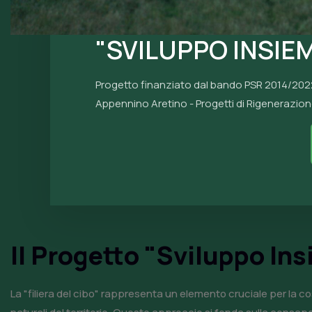
"SVILUPPO INSIE
Progetto finanziato dal bando PSR 2014/202
Appennino Aretino - Progetti di Rigenerazio
Il Progetto "Sviluppo In
La "filiera del cibo" rappresenta un elemento cruciale per la c